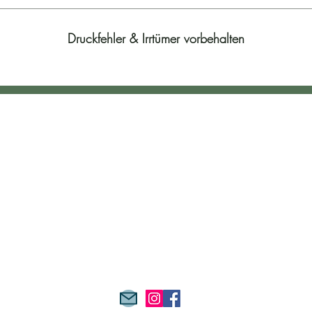
Druckfehler & Irrtümer vorbehalten
Kontakt
Lindengasse 3
 18.oo
2231 Strasshof
18.oo
Österreich
 18.oo
office@waffen-ellinger.at
18.oo
02287 - 4962
0664 321 0 872