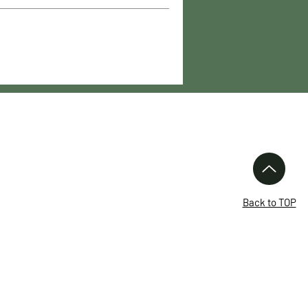
Links
Über uns
Waffen
Back to TOP
Neuigkeiten
Kataloge
Waffenführerschein
Formulare