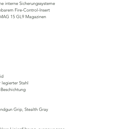
ne interne Sicherungssysteme
barem Fire-Control-Insert
 PMAG 15 GL9 Magazinen
id
 legierter Stahl
-Beschichtung
l
dgun Grip, Stealth Gray