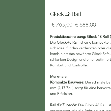
Glock 48 Rail
Standardpreis
Sale-
 € 765,00 
€ 688,00
Preis
Produktbeschreibung: Glock 48 Rail
Die
Glock 48 Rail
ist eine kompakte, 
sich ideal für den verdeckten oder die
kombiniert das bewährte Glock Safe
schlanken Design und einer optimie
Komfort und Kontrolle.
Merkmale:
Kompakte Bauweise:
Die schmale Bau
mm (4,17 Zoll) sorgt für eine hervor
und Präzision.
Rail für Zubehör:
Die Glock 48 Rail is
ausgestattet, die die Anbringung von