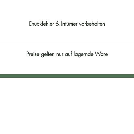
Druckfehler & Irrtümer vorbehalten
Preise gelten nur auf lagernde Ware
Kontakt
Lindengasse 3
 18.oo
2231 Strasshof
18.oo
Österreich