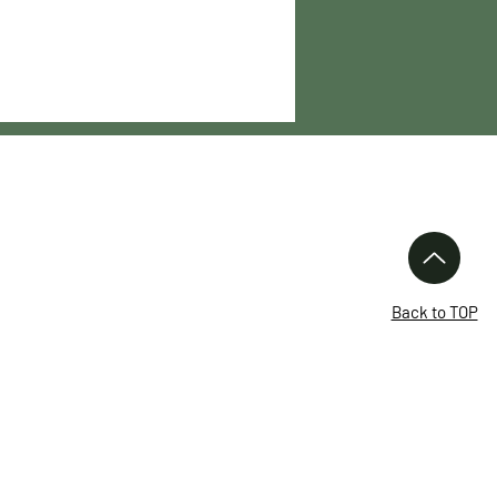
Links
Über uns
Waffen
Back to TOP
Neuigkeiten
Kataloge
Waffenführerschein
Formulare