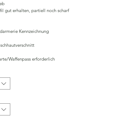
ieb
l gut erhalten, partiell noch scharf
ndarmerie Kennzeichnung
ischhautverschnitt
arte/Waffenpass erforderlich