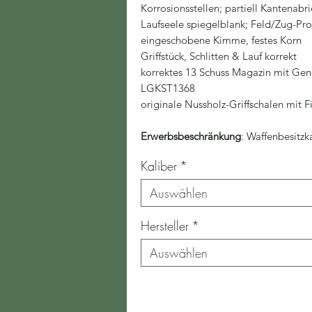
Korrosionsstellen; partiell Kantenabr
Laufseele spiegelblank; Feld/Zug-Profi
eingeschobene Kimme, festes Korn
Griffstück, Schlitten & Lauf korrekt
korrektes 13 Schuss Magazin mit Ge
LGKST1368
originale Nussholz-Griffschalen mit F
Erwerbsbeschränkung
: Waffenbesitzk
Kaliber
*
Auswählen
Hersteller
*
Auswählen