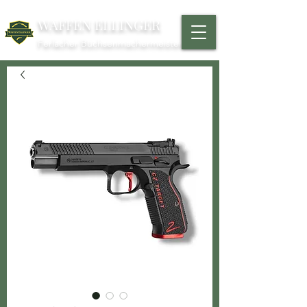
WAFFEN ELLINGER
Ferlacher Büchsenmachermeister