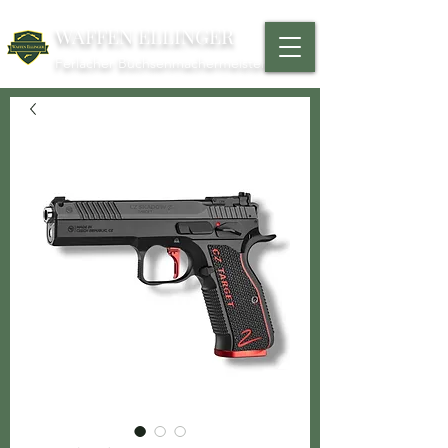
WAFFEN ELLINGER
Ferlacher Büchsenmachermeister