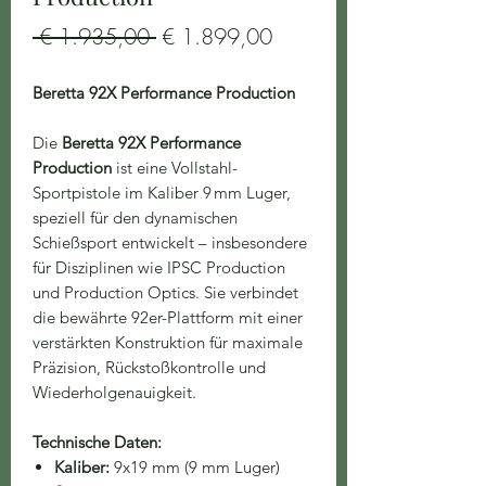
Standardpreis
Sale-
 € 1.935,00 
€ 1.899,00
Preis
Beretta 92X Performance Production
Die
Beretta 92X Performance
Production
ist eine Vollstahl-
Sportpistole im Kaliber 9 mm Luger,
speziell für den dynamischen
Schießsport entwickelt – insbesondere
für Disziplinen wie IPSC Production
und Production Optics. Sie verbindet
die bewährte 92er-Plattform mit einer
verstärkten Konstruktion für maximale
Präzision, Rückstoßkontrolle und
Wiederholgenauigkeit.
Technische Daten:
Kaliber:
9x19 mm (9 mm Luger)