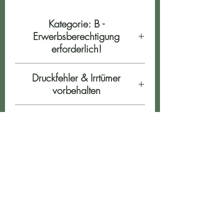
Kategorie: B -
Erwerbsberechtigung
erforderlich!
Druckfehler & Irrtümer
vorbehalten
Preise gelten nur auf lagernde
Ware
ÖFFNUNGSZEITEN
Montag: geschlossen
Dienstag: 8.oo - 12.oo 14.oo - 18.oo
Mittwoch: 8.oo - 12.oo 14.oo - 18.oo