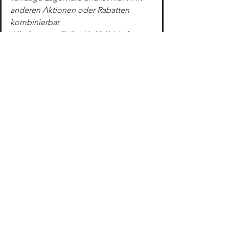
anderen Aktionen oder Rabatten 
kombinierbar.
Alle Preise in EUR inkl. 20 % MwSt.
Änderungen, Zwischenverkauf, Satz- 
und Druckfehler sowie Irrtümer 
vorbehalten.
Abbildungen können Symbolfotos 
sein.
Previous
Next
ÖFFNUNGSZEITEN
Montag: geschlossen
Dienstag: 8.oo - 12.oo 14.oo - 18.oo
Mittwoch: 8.oo - 12.oo 14.oo - 18.oo
Donnerstag: 8.oo - 12.oo 14.oo - 18.oo
Freitag: 8.oo - 12.oo 14.oo - 18.oo